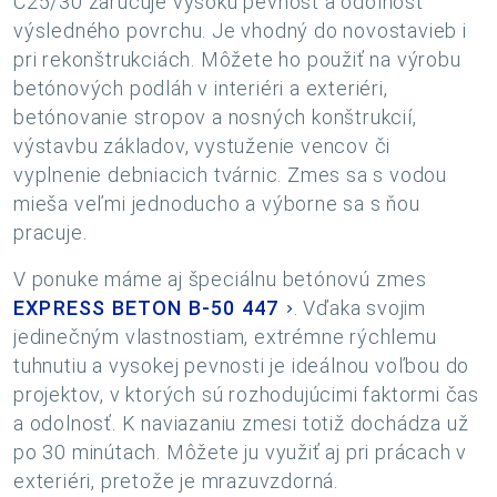
C25/30 zaručuje vysokú pevnosť a odolnosť
výsledného povrchu. Je vhodný do novostavieb i
pri rekonštrukciách. Môžete ho použiť na výrobu
betónových podláh v interiéri a exteriéri,
betónovanie stropov a nosných konštrukcií,
výstavbu základov, vystuženie vencov či
vyplnenie debniacich tvárnic. Zmes sa s vodou
mieša veľmi jednoducho a výborne sa s ňou
pracuje.
V ponuke máme aj špeciálnu betónovú zmes
EXPRESS BETON B-50 447
. Vďaka svojim
jedinečným vlastnostiam, extrémne rýchlemu
tuhnutiu a vysokej pevnosti je ideálnou voľbou do
projektov, v ktorých sú rozhodujúcimi faktormi čas
a odolnosť. K naviazaniu zmesi totiž dochádza už
po 30 minútach. Môžete ju využiť aj pri prácach v
exteriéri, pretože je mrazuvzdorná.