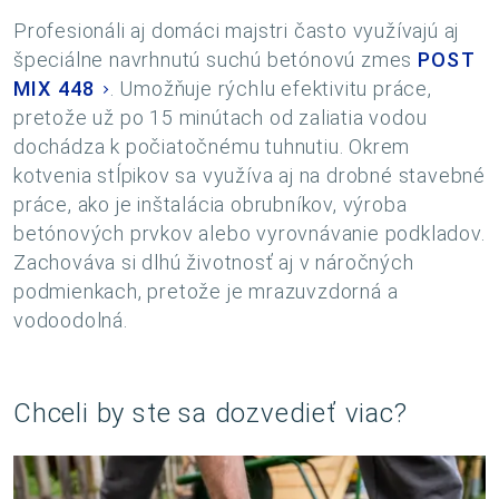
Profesionáli aj domáci majstri často využívajú aj
špeciálne navrhnutú suchú betónovú zmes
POST
MIX 448
. Umožňuje rýchlu efektivitu práce,
pretože už po 15 minútach od zaliatia vodou
dochádza k počiatočnému tuhnutiu. Okrem
kotvenia stĺpikov sa využíva aj na drobné stavebné
práce, ako je inštalácia obrubníkov, výroba
betónových prvkov alebo vyrovnávanie podkladov.
Zachováva si dlhú životnosť aj v náročných
podmienkach, pretože je mrazuvzdorná a
vodoodolná.
Chceli by ste sa dozvedieť viac?