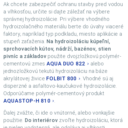
Ak chcete zabezpečiť ochranu stavby pred vodou
a vlhkosťou, určite si dajte záležať na výbere
správnej hydroizolácie. Pri výbere vhodného
hydroizolačného materiálu berte do úvahy viaceré
faktory, napríklad typ podkladu, miesto aplikácie a
stupeň zaťaženia.
Na hydroizoláciu kúpeľní,
sprchovacích kútov, nádrží, bazénov, stien
pivníc a základov
použite dvojzložkovú polymér-
cementovú zmes
AQUA DUO 822
alebo
jednozložkovú tekutú hydroizoláciu na báze
akrylátovej živice
FOLBIT 800
. Vhodné sú aj
disperzné a asfaltovo-kaučukové hydroizolácie.
Odporúčame polymér-cementový produkt
AQUASTOP-H 810
.
Ďalej zvážte, či ide o vnútorné, alebo vonkajšie
použitie.
Do interiérov
zvoľte hydroizoláciu, ktorá
je nielen vodotesná, ale odoláva aj vlhkosti