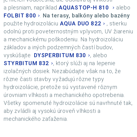
a plesniam, napríklad
AQUASTOP-H 810
alebo
FOLBIT 800
.
Na terasy, balkóny alebo bazény
použite hydroizoláciu
AQUA DUO 822
, stierku
odolnú proti poveternostným vplyvom, UV žiareniu
a mechanickému poškodeniu. Na hydroizoláciu
základov a iných podzemných častí budov,
vyskúšajte
DYSPERBITUM 830
, alebo
STYRBITUM 832
, ktorý slúži aj na lepenie
izolačných dosiek. Nezabúdajte však na to, že
rôzne časti stavby vyžadujú rôzne typy
hydroizolácie, pretože sú vystavené rôznym
úrovniam vlhkosti a mechanického opotrebenia.
Všetky spomenuté hydroizolácie sú navrhnuté tak,
aby zvládli aj vysokú úroveň vlhkosti a
mechanického zaťaženia.