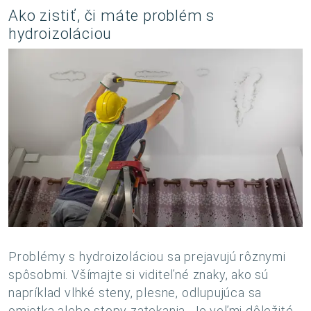
Ako zistiť, či máte problém s
hydroizoláciou
Problémy s hydroizoláciou sa prejavujú rôznymi
spôsobmi. Všímajte si viditeľné znaky, ako sú
napríklad vlhké steny, plesne, odlupujúca sa
omietka alebo stopy zatekania. Je veľmi dôležité,