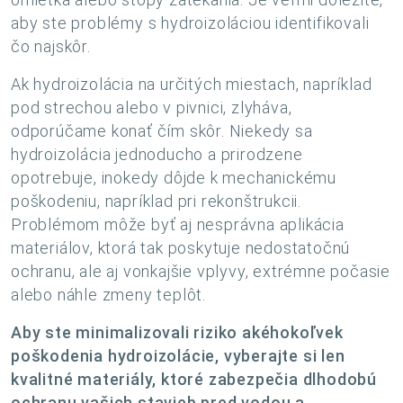
aby ste problémy s hydroizoláciou identifikovali
čo najskôr.
Ak hydroizolácia na určitých miestach, napríklad
pod strechou alebo v pivnici, zlyháva,
odporúčame konať čím skôr. Niekedy sa
hydroizolácia jednoducho a prirodzene
opotrebuje, inokedy dôjde k mechanickému
poškodeniu, napríklad pri rekonštrukcii.
Problémom môže byť aj nesprávna aplikácia
materiálov, ktorá tak poskytuje nedostatočnú
ochranu, ale aj vonkajšie vplyvy, extrémne počasie
alebo náhle zmeny teplôt.
Aby ste minimalizovali riziko akéhokoľvek
poškodenia hydroizolácie, vyberajte si len
kvalitné materiály, ktoré zabezpečia dlhodobú
ochranu vašich stavieb pred vodou a