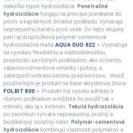
niekoľko typov hydroizolácie.
Penetračné
hydroizolácie
fungujú na princípe prenikania do
pórov a kapilárnych štruktúr podkladu. Vytvárajú
nepriepustnú bariéru proti vode. Do tejto skupiny
patrí aj dvojzložková polymér-cementová
hydroizolačná malta
AQUA DUO 822
. Vyznačuje
sa vysokou flexibilitou a vodoodolnosťou,
prispôsobí sa rôznym podkladom, ako sú betón,
vápenno-cementové omietky i potery, a
zabezpečí ochranu betónu pred koróziou. Ihneď
použiteľným je produkt na báze akrylátovej živice
FOLBIT 800
. Produkt má vysokú adhéziu k
rôznym podkladom a môžete ho použiť tak v
interiéri, ako aj v exteriéri.
Tekutá hydroizolácia
po zaschnutí vytvára nepriepustný, pružný a
bezškárový izolačný náter.
Polymér-cementové
hydroizolácie
kombinujú vlastnosti polymérov a