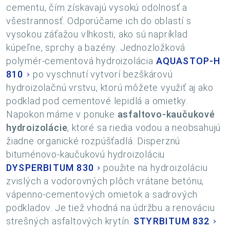
cementu, čím získavajú vysokú odolnosť a
všestrannosť. Odporúčame ich do oblastí s
vysokou záťažou vlhkosti, ako sú napríklad
kúpeľne, sprchy a bazény. Jednozložková
polymér-cementová hydroizolácia
AQUASTOP-H
810
po vyschnutí vytvorí bezškárovú
hydroizolačnú vrstvu, ktorú môžete využiť aj ako
podklad pod cementové lepidlá a omietky.
Napokon máme v ponuke
asfaltovo-kaučukové
hydroizolácie
, ktoré sa riedia vodou a neobsahujú
žiadne organické rozpúšťadlá. Disperznú
bituménovo-kaučukovú hydroizoláciu
DYSPERBITUM 830
použite na hydroizoláciu
zvislých a vodorovných plôch vrátane betónu,
vápenno-cementových omietok a sadrových
podkladov. Je tiež vhodná na údržbu a renováciu
strešných asfaltových krytín.
STYRBITUM 832