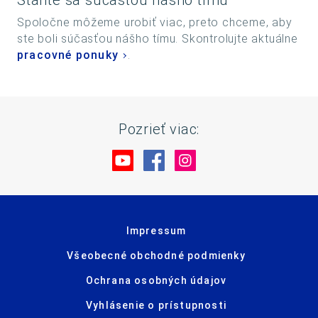
Staňte sa súčasťou nášho tímu
Spoločne môžeme urobiť viac, preto chceme, aby
ste boli súčasťou nášho tímu. Skontrolujte aktuálne
pracovné ponuky
.
Pozrieť viac:
Navštívte nás na YouTube
Navštívte nás na Facebo
Navštívte nás na In
Impressum
Všeobecné obchodné podmienky
Ochrana osobných údajov
Vyhlásenie o prístupnosti