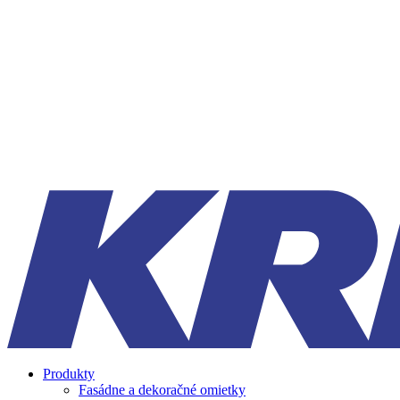
Produkty
Fasádne a dekoračné omietky