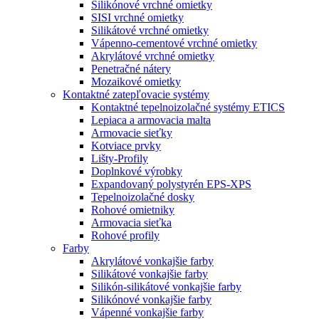
Silikónové vrchné omietky
SISI vrchné omietky
Silikátové vrchné omietky
Vápenno-cementové vrchné omietky
Akrylátové vrchné omietky
Penetračné nátery
Mozaikové omietky
Kontaktné zatepľovacie systémy
Kontaktné tepelnoizolačné systémy ETICS
Lepiaca a armovacia malta
Armovacie sieťky
Kotviace prvky
Lišty-Profily
Doplnkové výrobky
Expandovaný polystyrén EPS-XPS
Tepelnoizolačné dosky
Rohové omietniky
Armovacia sieťka
Rohové profily
Farby
Akrylátové vonkajšie farby
Silikátové vonkajšie farby
Silikón-silikátové vonkajšie farby
Silikónové vonkajšie farby
Vápenné vonkajšie farby