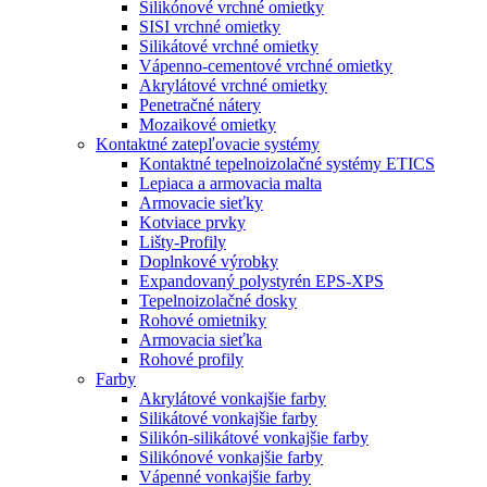
Silikónové vrchné omietky
SISI vrchné omietky
Silikátové vrchné omietky
Vápenno-cementové vrchné omietky
Akrylátové vrchné omietky
Penetračné nátery
Mozaikové omietky
Kontaktné zatepľovacie systémy
Kontaktné tepelnoizolačné systémy ETICS
Lepiaca a armovacia malta
Armovacie sieťky
Kotviace prvky
Lišty-Profily
Doplnkové výrobky
Expandovaný polystyrén EPS-XPS
Tepelnoizolačné dosky
Rohové omietniky
Armovacia sieťka
Rohové profily
Farby
Akrylátové vonkajšie farby
Silikátové vonkajšie farby
Silikón-silikátové vonkajšie farby
Silikónové vonkajšie farby
Vápenné vonkajšie farby