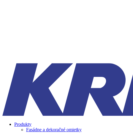
Produkty
Fasádne a dekoračné omietky